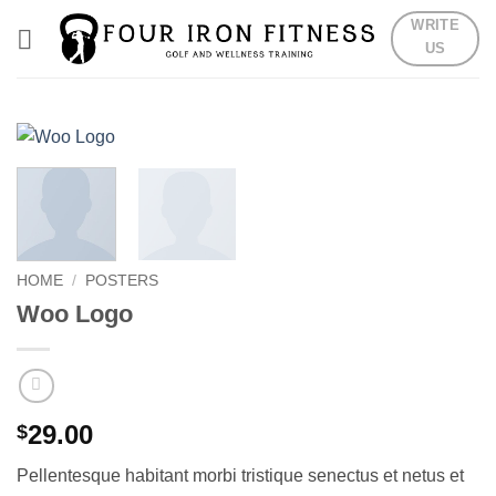
Skip
WRITE
to
US
content
HOME
/
POSTERS
Woo Logo
29.00
$
Pellentesque habitant morbi tristique senectus et netus et