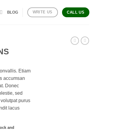
WRITE US
BLOG
CALL US
ANS
nvallis. Etiam
as accumsan
at. Donec
lestie, sed
 volutpat purus
ndit lacus
tock and